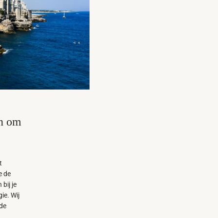
en om
t
e de
bij je
ie. Wij
de