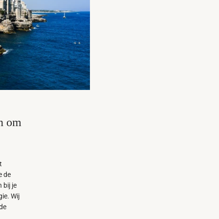
en om
t
e de
bij je
ie. Wij
de