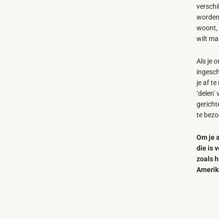
verschi
worden 
woont, 
wilt ma
Als je 
ingesch
je af t
‘delen’
gericht
te bezo
Om je a
die is
zoals 
Amerik