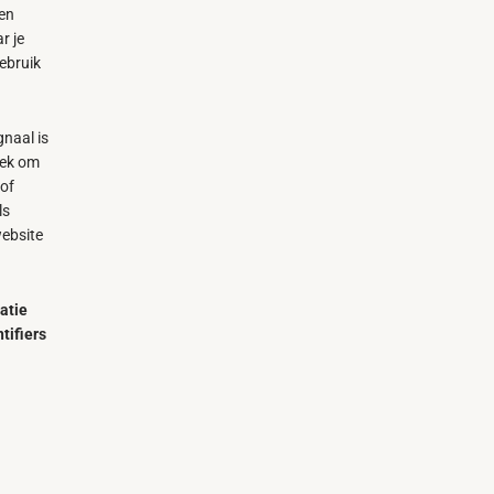
en
r je
gebruik
gnaal is
oek om
 of
ls
website
atie
tifiers