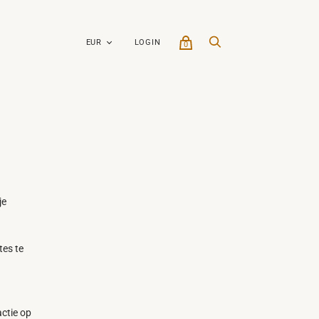
LOGIN
0
je
tes te
actie op