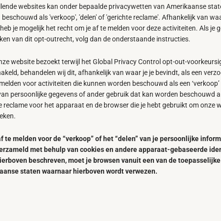
llende websites kan onder bepaalde privacywetten van Amerikaanse stat
beschouwd als 'verkoop', 'delen' of 'gerichte reclame'. Afhankelijk van waa
heb je mogelijk het recht om je af te melden voor deze activiteiten. Als je 
ken van dit opt-outrecht, volg dan de onderstaande instructies.
onze website bezoekt terwijl het Global Privacy Control opt-out-voorkeursi
akeld, behandelen wij dit, afhankelijk van waar je je bevindt, als een verz
e melden voor activiteiten die kunnen worden beschouwd als een ‘verkoop’
 van persoonlijke gegevens of ander gebruik dat kan worden beschouwd a
e reclame voor het apparaat en de browser die je hebt gebruikt om onze 
eken.
f te melden voor de “verkoop” of het “delen” van je persoonlijke inform
 verzameld met behulp van cookies en andere apparaat-gebaseerde iden
hierboven beschreven, moet je browsen vanuit een van de toepasselijke
aanse staten waarnaar hierboven wordt verwezen.