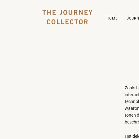
HOME
JOURN
Zoals b
interac
technol
waarond
tonen d
beschre
Het del