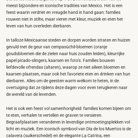
meest bijzondere en iconische tradities van Mexico. Het is een
feest waarin verdriet en vreugde hand in hand gaan: families
rouwen niet in stilte, maar vieren met kleur, muziek en eten het
leven van hun overleden dierbaren.
In talloze Mexicaanse steden en dorpen worden straten en huizen
gevuld met de geur van
cempasúchil-bloemen (oranje
goudsbloemen die de zielen naar huis zouden leiden), kleurrijke
papel picado-slingers, kaarsen en foto’s. Families bouwen
liefdevolle ofrendas (altaren), waarop ze niet alleen bloemen en
kaarsen plaatsen, maar ook het favoriete eten en drinken van hun
dierbaren. Alles om de geesten warm welkom te heten, in de
overtuiging dat ze tijdens deze dagen voor even terugkeren naar
de wereld van de levenden.
Het is ook een feest vol samenhorigheid: families komen bijeen om
te eten, verhalen te vertellen en graven te versieren.
Begraafplaatsen veranderen in levendige ontmoetingsplekken vol
licht en muziek. Een iconisch symbool van Día de los Muertos is de
calavera (suikerschedel) en de elegante La Catrina, een