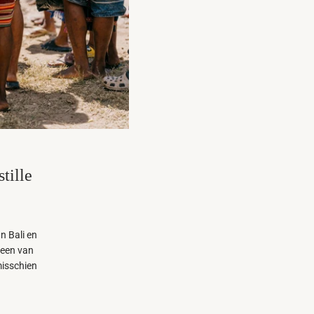
tille
n Bali en
 een van
misschien