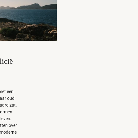
licië
met een
jaar oud
aard zat.
 vormen
leven.
tten over
n moderne