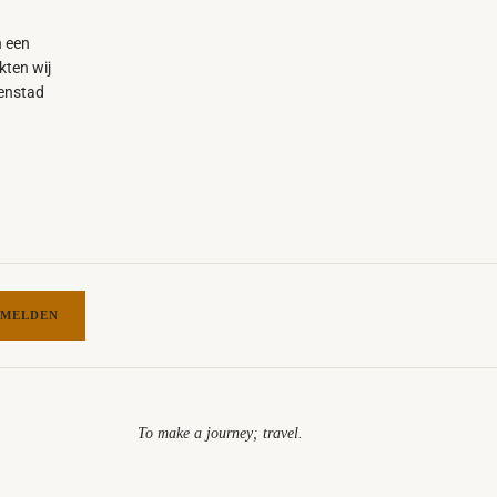
n een
kten wij
venstad
MELDEN
To make a journey; travel.​