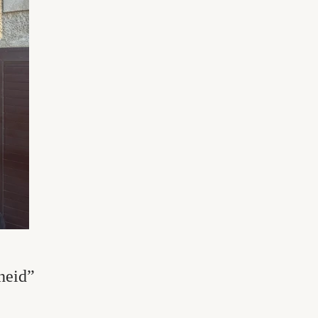
heid”