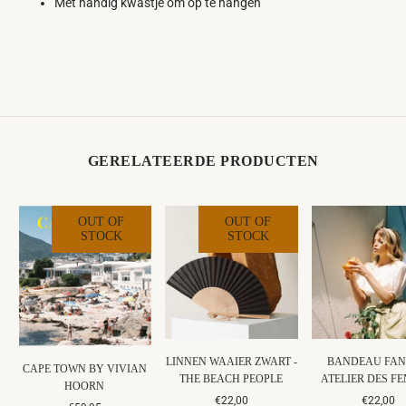
Met handig kwastje om op te hangen
GERELATEERDE PRODUCTEN
OUT OF
OUT OF
STOCK
STOCK
LINNEN WAAIER ZWART -
BANDEAU FAN
CAPE TOWN BY VIVIAN
THE BEACH PEOPLE
ATELIER DES F
HOORN
€22,00
€22,00