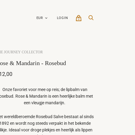
LOGIN
0
HE JOURNEY COLLECTOR
ose & Mandarin - Rosebud
12,00
Onze favoriet voor mee op reis; de lipbalm van
osebud. Rose & Mandarin is een heerlijke balm met
een vleugje mandarijn.
et wereldberoemde Rosebud Salve bestaat al sinds
1892 en wordt nog steeds verpakt in het bekende
likje. Ideaal voor droge plekjes en heerlijk als lippen