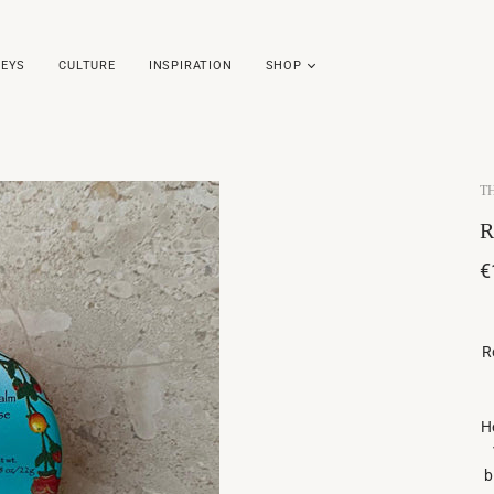
EYS
CULTURE
INSPIRATION
SHOP
T
R
€
R
H
b