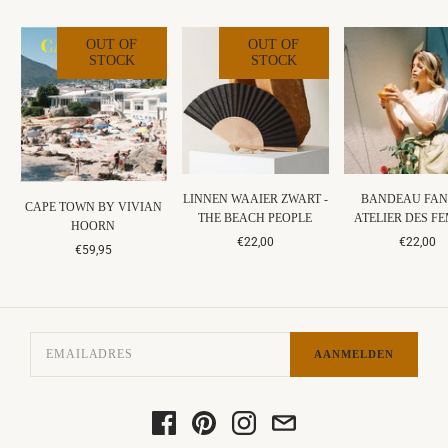
OUT OF
OUT OF
STOCK
STOCK
LINNEN WAAIER ZWART -
BANDEAU FAN
CAPE TOWN BY VIVIAN
THE BEACH PEOPLE
ATELIER DES F
HOORN
€22,00
€22,00
€59,95
AANMELDEN