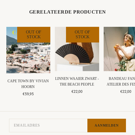
GERELATEERDE PRODUCTEN
OUT OF
OUT OF
STOCK
STOCK
LINNEN WAAIER ZWART -
BANDEAU FAN
CAPE TOWN BY VIVIAN
THE BEACH PEOPLE
ATELIER DES F
HOORN
€22,00
€22,00
€59,95
AANMELDEN